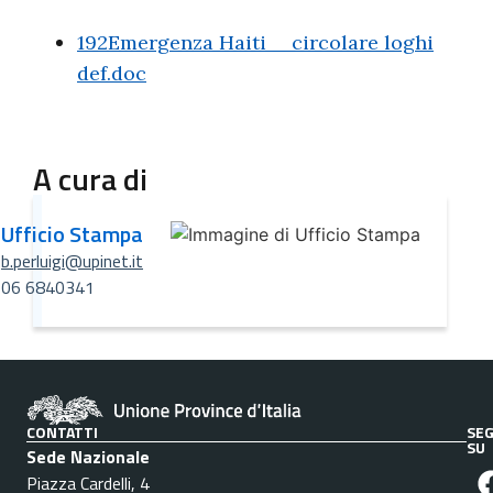
192Emergenza Haiti _ circolare loghi
def.doc
A cura di
Ufficio Stampa
b.perluigi@upinet.it
06 6840341
CONTATTI
SEG
SU
Sede Nazionale
Piazza Cardelli, 4