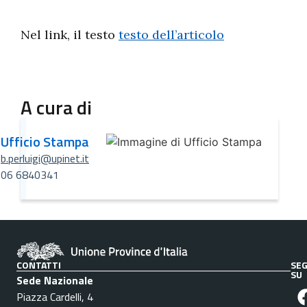
Nel link, il testo
testo dell’articolo
A cura di
Ufficio Stampa
b.perluigi@upinet.it
06 6840341
CONTATTI
SEG
SU
Sede Nazionale
Piazza Cardelli, 4