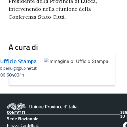
Presidente della Provincia di Lucca,
intervenendo nella riunione della
Conferenza Stato Città.
A cura di
Ufficio Stampa
b.perluigi@upinet.it
06 6840341
CONTATTI
SEG
SU
Sede Nazionale
Piazza Cardelli, 4