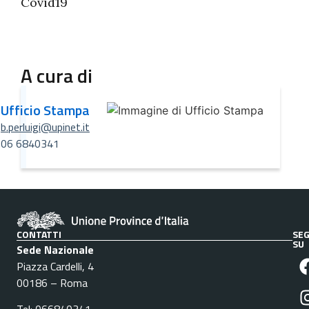
Covid19
A cura di
Ufficio Stampa
b.perluigi@upinet.it
06 6840341
CONTATTI
SEG
SU
Sede Nazionale
Piazza Cardelli, 4
00186 – Roma