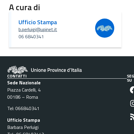
A cura di
Ufficio Stampa
b.perluigi@upinet.it
06 6840341
CONTATTI
SEG
SU
Sede Nazionale
Piazza Cardelli, 4
00186 – Roma
Tel: 066840341
Ufficio Stampa
Barbara Perluigi