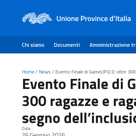
Chi siamo
Documenti
Amministrazione t
Home
/
News
/
Evento Finale di GameUPI2.0: oltre 300 
Evento Finale di 
300 ragazze e raga
segno dell’inclus
Data:
26 Gennaio 2026