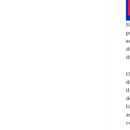
S
p
s
d
d
O
d
i
d
l
a
c