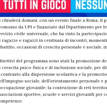
i chiuderà domani, con un evento finale a Roma, il
romosso da UPI e finanziato dal Dipartimento per le p
ervizio civile universale, che ha visto la partecipazi
i ragazze e ragazzi in centinaia di incontri, momenti 
ibattito, occasioni di crescita personale e sociale, in 
biettivi del programma sono stati la promozione d
i crescita psico-fisica e di inclusione sociale, per dif
l contrasto alla dispersione scolastica e la promozio
ell’impegno sociale, dell’orientamento personale e p
’occupazione giovanile; la costruzione di reti territor
ssociazioni sportive, scuole e servizi giovanili per 
ompetenze.