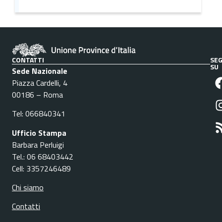
CONTATTI
SEG
SU
Sede Nazionale
Piazza Cardelli, 4
00186 – Roma
Tel: 066840341
Ufficio Stampa
Barbara Perluigi
Tel.: 06 68403442
Cell: 3357246489
Chi siamo
Contatti