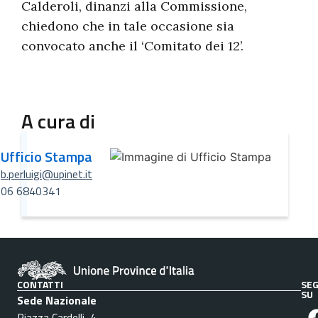
Calderoli, dinanzi alla Commissione,
chiedono che in tale occasione sia
convocato anche il ‘Comitato dei 12’.
A cura di
Ufficio Stampa
b.perluigi@upinet.it
06 6840341
CONTATTI
SEG
SU
Sede Nazionale
Piazza Cardelli, 4