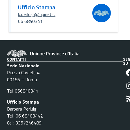
Ufficio Stampa
b.perluigi@upinet.it
06 6840341
CONTATTI
SEG
SU
Sede Nazionale
Piazza Cardelli, 4
00186 – Roma
Tel: 066840341
Ufficio Stampa
Barbara Perluigi
Tel.: 06 68403442
Cell: 3357246489