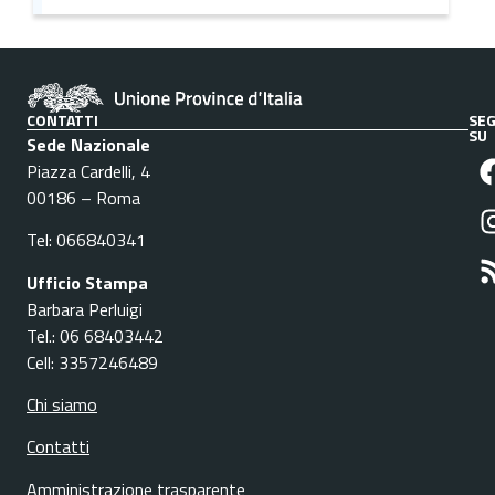
CONTATTI
SEG
SU
Sede Nazionale
Piazza Cardelli, 4
00186 – Roma
Tel: 066840341
Ufficio Stampa
Barbara Perluigi
Tel.: 06 68403442
Cell: 3357246489
Chi siamo
Contatti
Amministrazione trasparente