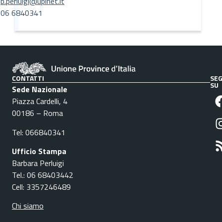
b.perluigi@upinet.it
06 6840341
CONTATTI
SEG
SU
Sede Nazionale
Piazza Cardelli, 4
00186 – Roma
Tel: 066840341
Ufficio Stampa
Barbara Perluigi
Tel.: 06 68403442
Cell: 3357246489
Chi siamo