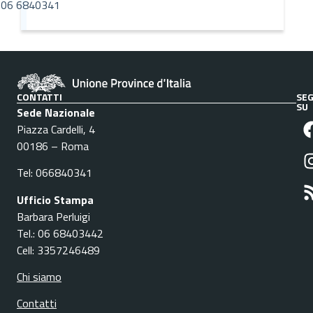
06 6840341
CONTATTI
SEG
SU
Sede Nazionale
Piazza Cardelli, 4
00186 – Roma
Tel: 066840341
Ufficio Stampa
Barbara Perluigi
Tel.: 06 68403442
Cell: 3357246489
Chi siamo
Contatti