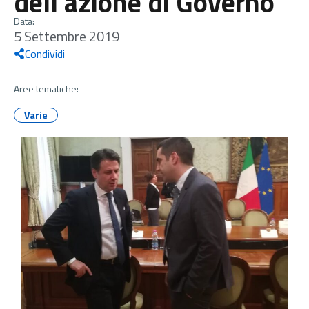
dell’azione di Governo”
Data:
5 Settembre 2019
Condividi
Aree tematiche:
Varie