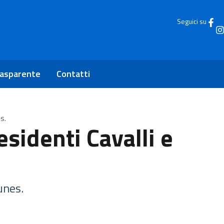
Seguici su
rasparente
Contatti
s.
sidenti Cavalli e
unes.