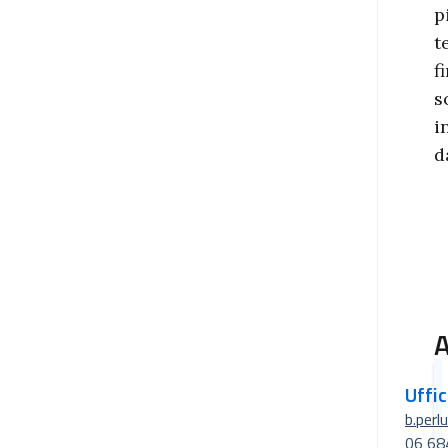
p
t
f
s
i
d
A
Uffi
b.perl
06 68