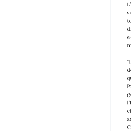
L
s
t
d
e
n
“
d
q
P
g
l
e
a
C