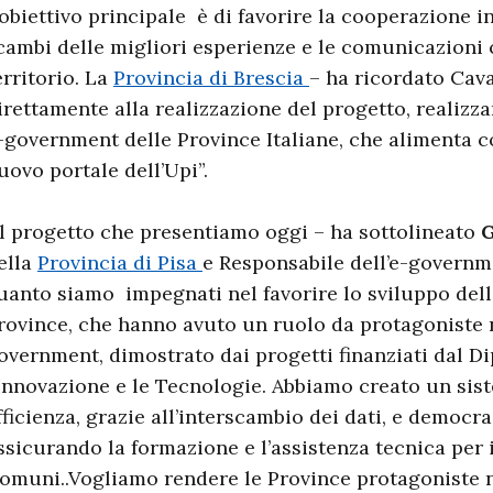
’obiettivo principale è di favorire la cooperazione in 
cambi delle migliori esperienze e le comunicazioni
erritorio. La
Provincia di Brescia
– ha ricordato Cava
irettamente alla realizzazione del progetto, realizzan
-government delle Province Italiane, che alimenta co
uovo portale dell’Upi”.
Il progetto che presentiamo oggi – ha sottolineato
G
ella
Provincia di Pisa
e Responsabile dell’e-governm
uanto siamo impegnati nel favorire lo sviluppo dell
rovince, che hanno avuto un ruolo da protagoniste ne
overnment, dimostrato dai progetti finanziati dal D
’Innovazione e le Tecnologie. Abbiamo creato un sis
fficienza, grazie all’interscambio dei dati, e democra
ssicurando la formazione e l’assistenza tecnica per i
omuni..Vogliamo rendere le Province protagoniste 