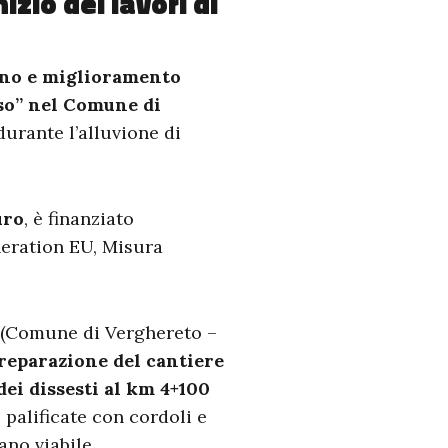
izio dei lavori di
tino e miglioramento
Uso” nel Comune di
durante l’alluvione di
uro
, è finanziato
eration EU, Misura
(Comune di Verghereto –
 preparazione del cantiere
dei dissesti al km 4+100
 palificate con cordoli e
ano viabile.