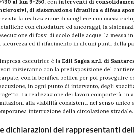
+730 al km 9+250
, con
interventi di consolidament
ntierosivi, di sistemazione idraulica e difesa spo
revista la realizzazione di scogliere con massi ciclop
etalliche con chiodature ed ancoraggi, la sistemazi
’esecuzione di fossi di scolo delle acque, la messa i
i sicurezza ed il rifacimento in alcuni punti della p
’impresa esecutrice è la
Edil Sagea
s.r.l. di Santa
avori inizieranno con la predisposizione del cantiere
carpate, con la bonifica bellica per poi proseguire 
secuzione, in ogni punto di intervento, degli specific
rogetto. La realizzazione dei lavori comporterà, in a
imitazioni alla viabilità consistenti nel senso unico 
emporanea interruzione della circolazione stradale.
e dichiarazioni dei rappresentanti del