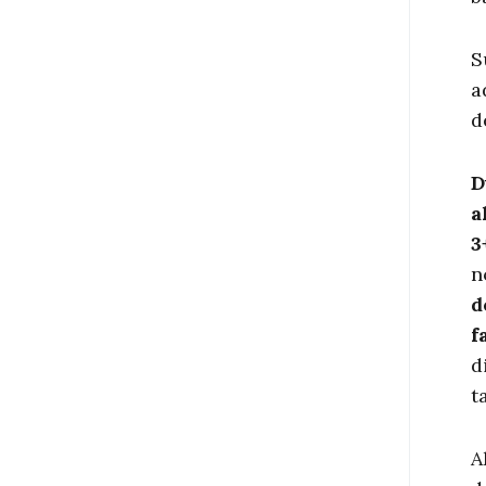
S
a
d
D
a
3
n
d
f
d
t
A