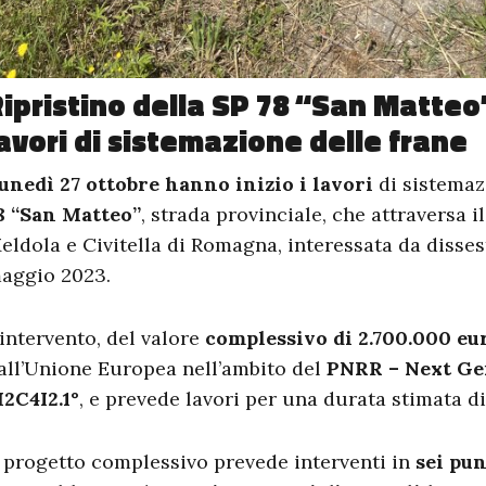
ipristino della SP 78 “San Matteo”
avori di sistemazione delle frane
unedì 27 ottobre hanno inizio i lavori
di sistemaz
8 “San Matteo”
, strada provinciale, che attraversa i
eldola e Civitella di Romagna, interessata da dissest
aggio 2023.
’intervento, del valore
complessivo di 2.700.000 eu
all’Unione Europea nell’ambito del
PNRR – Next Ge
2C4I2.1°
, e prevede lavori per una durata stimata d
l progetto complessivo prevede interventi in
sei pun