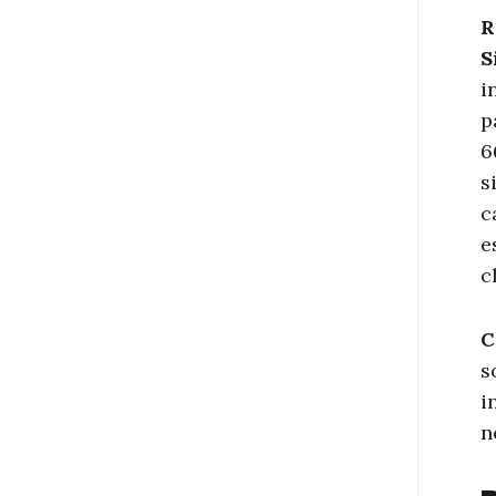
R
S
i
p
6
s
c
e
c
C
s
i
n