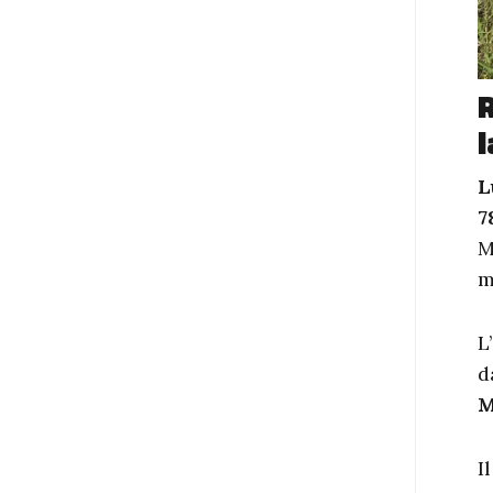
R
l
L
7
M
m
L
d
M
I