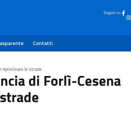
Seguici su
rasparente
Contatti
r ripristinare le strade
incia di Forlì-Cesena
 strade