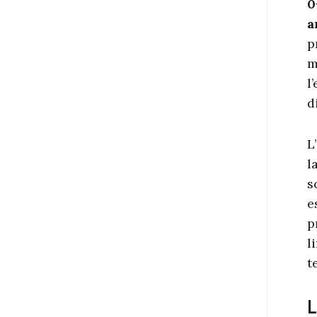
0
a
p
m
l
d
L
l
s
e
p
l
t
L