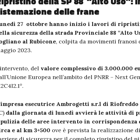
ipristino della SP 88 “Alto Uso”: in
istemazione delle frane
unedì 27 ottobre hanno inizio i lavori di ripris
ella sicurezza della strada Provinciale 88 “Alto 
ogliano al Rubicone
, colpita da movimenti franosi 
aggio 2023.
’intervento, del
valore complessivo di 3.000.000 e
all’Unione Europea nell’ambito del PNRR – Next Gen
2C4I2.1°.
’impresa esecutrice Ambrogetti s.r.l di Riofreddo
C)
dalla giornata di lunedì avvierà le attività di
 pulizia delle aree intervento in corrispondenza 
irca e al km 3+500
ove è prevista la realizzazione di
arriere di sicurezza per il completo ripristino del pi