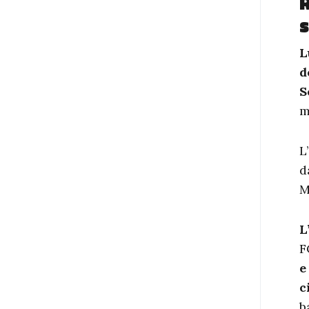
R
s
L
d
S
m
L
d
M
L
F
e
c
b