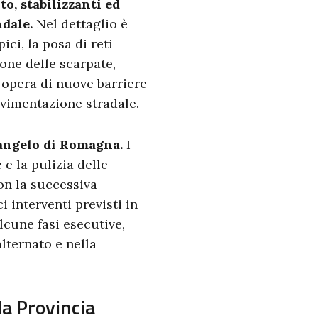
o, stabilizzanti ed
ndale.
Nel dettaglio è
ici, la posa di reti
one delle scarpate,
n opera di nuove barriere
avimentazione stradale.
rcangelo di Romagna.
I
 e la pulizia delle
con la successiva
i interventi previsti in
lcune fasi esecutive,
alternato e nella
la Provincia