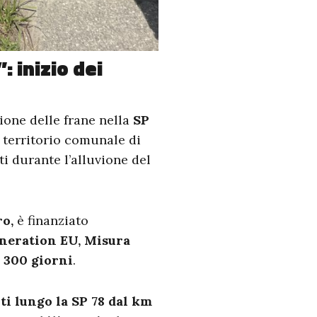
: inizio dei
ione delle frane nella
SP
l territorio comunale di
i durante l’alluvione del
ro,
è finanziato
neration EU, Misura
i
300 giorni
.
ti lungo la SP 78 dal km