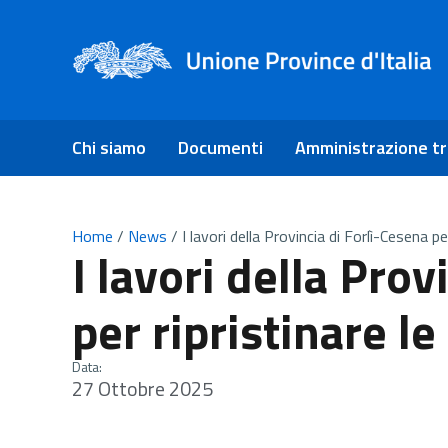
Chi siamo
Documenti
Amministrazione t
Home
/
News
/
I lavori della Provincia di Forlì-Cesena pe
I lavori della Prov
per ripristinare le
Data:
27 Ottobre 2025