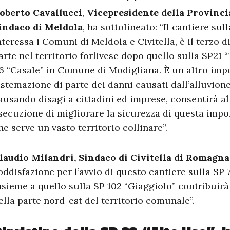
oberto Cavallucci
,
Vicepresidente della Provinci
indaco di Meldola
, ha sottolineato: “Il cantiere su
nteressa i Comuni di Meldola e Civitella, è il terzo 
arte nel territorio forlivese dopo quello sulla SP21 
6 “Casale” in Comune di Modigliana. È un altro impo
istemazione di parte dei danni causati dall’alluvione
ausando disagi a cittadini ed imprese, consentirà al
secuzione di migliorare la sicurezza di questa impo
he serve un vasto territorio collinare”.
laudio Milandri, Sindaco di Civitella di Romagn
oddisfazione per l’avvio di questo cantiere sulla SP 
nsieme a quello sulla SP 102 “Giaggiolo” contribuirà 
ella parte nord-est del territorio comunale”.