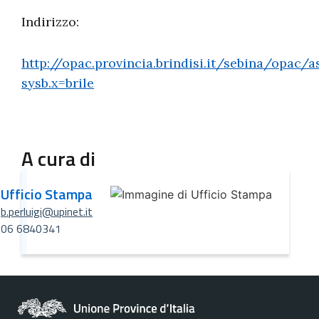
Indirizzo:
http://opac.provincia.brindisi.it/sebina/opac/
sysb.x=brile
A cura di
Ufficio Stampa
b.perluigi@upinet.it
06 6840341