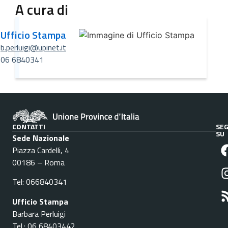
A cura di
Ufficio Stampa
b.perluigi@upinet.it
06 6840341
CONTATTI
SEG
SU
Sede Nazionale
Piazza Cardelli, 4
00186 – Roma
Tel: 066840341
Ufficio Stampa
Barbara Perluigi
Tel.: 06 68403442