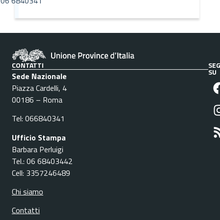
06 6840341
CONTATTI
SEG
SU
Sede Nazionale
Piazza Cardelli, 4
00186 – Roma
Tel: 066840341
Ufficio Stampa
Barbara Perluigi
Tel.: 06 68403442
Cell: 3357246489
Chi siamo
Contatti