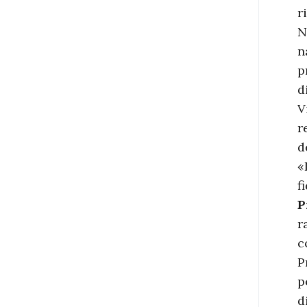
r
N
n
p
d
V
r
d
«
f
P
r
c
P
p
d