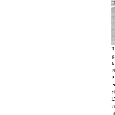
I
g
a
F
P
c
r
L
r
a