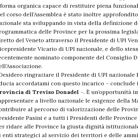
iforma organica capace di restituire piena funzionali
el corso dell’Assemblea è stato inoltre approfondito
azionale sta sviluppando in vista della definizione 
rogrammatica delle Province per la prossima legisla
iretto del Veneto attraverso il Presidente di UPI Ven
icepresidente Vicario di UPI nazionale, e dello stes
ecentemente nominato componente del Consiglio Di
ell’Associazione.
Desidero ringraziare il Presidente di UPI nazionale 
iducia accordatami con questo incarico – conclude 
rovincia di Treviso Donadel
–. È un’opportunità i
appresentare a livello nazionale le esigenze della M
ontribuire al percorso di valorizzazione delle Provi
residente Pasini e a tutti i Presidenti delle Provinc
er ridare alle Province la giusta dignità istituzional
i enti strategici al servizio dei territori e delle am