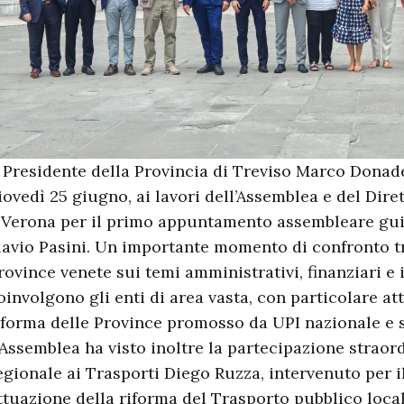
l Presidente della Provincia di Treviso Marco Donade
iovedì 25 giugno, ai lavori dell’Assemblea e del Diret
 Verona per il primo appuntamento assembleare gui
lavio Pasini. Un importante momento di confronto tr
rovince venete sui temi amministrativi, finanziari e 
oinvolgono gli enti di area vasta, con particolare at
iforma delle Province promosso da UPI nazionale e 
’Assemblea ha visto inoltre la partecipazione straor
egionale ai Trasporti Diego Ruzza, intervenuto per il
ttuazione della riforma del Trasporto pubblico loca