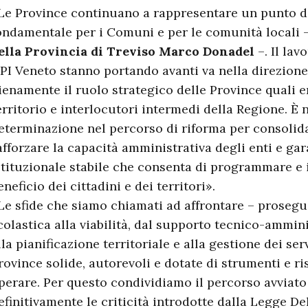
Le Province continuano a rappresentare un punto d
ondamentale per i Comuni e per le comunità locali –
ella Provincia di Treviso Marco Donadel
–. Il la
PI Veneto stanno portando avanti va nella direzione
ienamente il ruolo strategico delle Province quali 
erritorio e interlocutori intermedi della Regione. È
eterminazione nel percorso di riforma per consolida
afforzare la capacità amministrativa degli enti e ga
stituzionale stabile che consenta di programmare e i
eneficio dei cittadini e dei territori».
Le sfide che siamo chiamati ad affrontare – proseg
colastica alla viabilità, dal supporto tecnico-ammin
lla pianificazione territoriale e alla gestione dei ser
rovince solide, autorevoli e dotate di strumenti e r
perare. Per questo condividiamo il percorso avviato
efinitivamente le criticità introdotte dalla Legge De