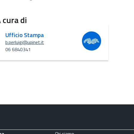
 cura di
Ufficio Stampa
b.perluigi@upinet.it
06 6840341
pa
Chi siamo