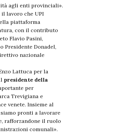
tà agli enti provinciali».
 il lavoro che UPI
della piattaforma
tura, con il contributo
eto Flavio Pasini,
so Presidente Donadel,
rettivo nazionale
Enzo Lattuca per la
il
presidente della
mportante per
arca Trevigiana e
nce venete. Insieme al
e siamo pronti a lavorare
e, rafforzandone il ruolo
ministrazioni comunali».