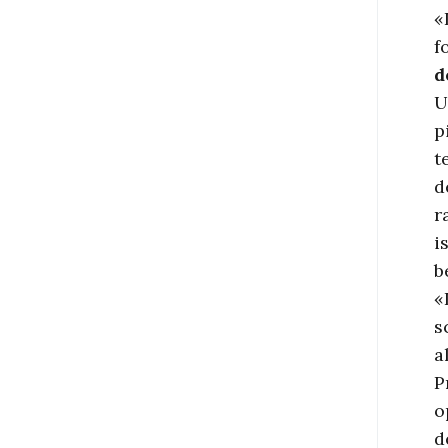
«
f
d
U
p
t
d
r
i
b
«
s
a
P
o
d