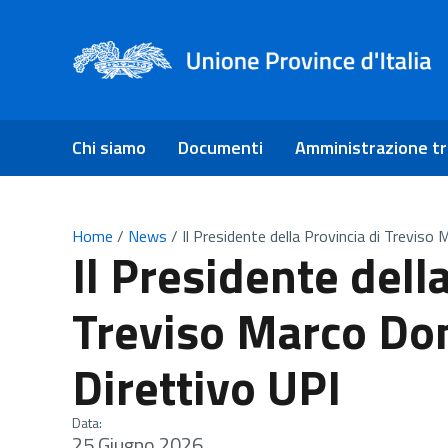
Chi siamo
Documenti
Amministrazione t
Home
/
News
/
Il Presidente della Provincia di Trevis
Il Presidente dell
Treviso Marco Do
Direttivo UPI
Data:
25 Giugno 2026