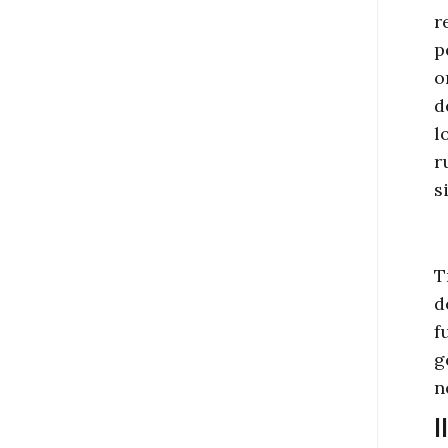
r
p
o
d
l
r
s
T
d
f
g
n
I