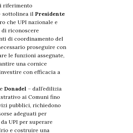
i riferimento
 sottolinea il
Presidente
voro che UPI nazionale e
 di riconoscere
enti di coordinamento del
 necessario proseguire con
re le funzioni assegnate,
rantire una cornice
nvestire con efficacia a
ue
Donadel
– dall’edilizia
istrativo ai Comuni fino
vizi pubblici, richiedono
isorse adeguati per
 da UPI per superare
lrio e costruire una