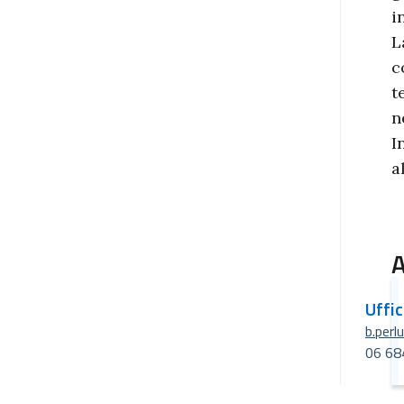
i
L
c
t
n
I
a
A
Uffi
b.perl
06 68