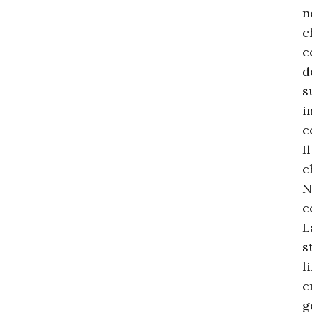
n
c
c
d
s
i
c
I
c
N
c
L
s
l
c
g