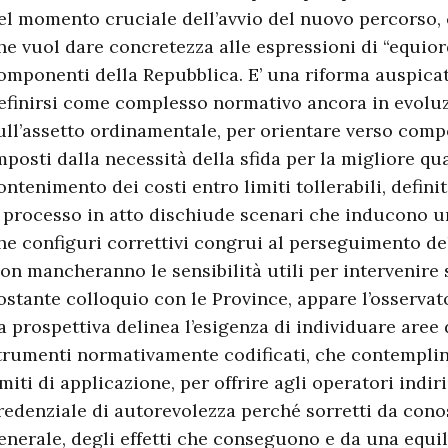
el momento cruciale dell’avvio del nuovo percorso, 
he vuol dare concretezza alle espressioni di “equior
omponenti della Repubblica. E’ una riforma auspica
efinirsi come complesso normativo ancora in evoluz
ull’assetto ordinamentale, per orientare verso comp
mposti dalla necessità della sfida per la migliore qual
ontenimento dei costi entro limiti tollerabili, definit
l processo in atto dischiude scenari che inducono 
he configuri correttivi congrui al perseguimento del
on mancheranno le sensibilità utili per intervenire s
ostante colloquio con le Province, appare l’osservato
a prospettiva delinea l’esigenza di individuare aree
trumenti normativamente codificati, che contemplin
imiti di applicazione, per offrire agli operatori indiri
redenziale di autorevolezza perché sorretti da con
enerale, degli effetti che conseguono e da una equil