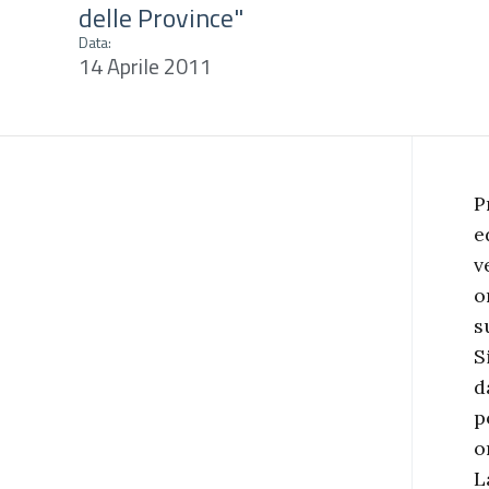
delle Province"
Data:
14 Aprile 2011
P
e
v
o
s
S
d
p
o
L