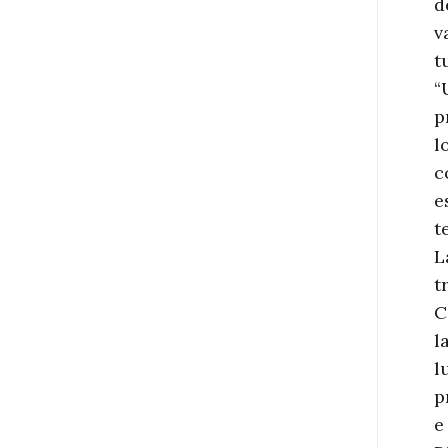
d
v
t
“
p
l
c
e
t
L
t
C
l
l
p
e