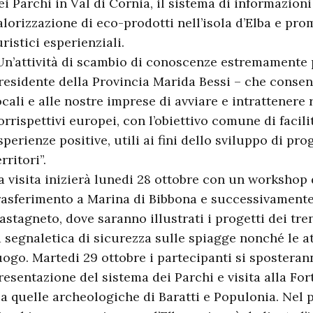
ei Parchi in Val di Cornia, il sistema di informazioni
alorizzazione di eco-prodotti nell’isola d’Elba e pr
uristici esperienziali.
Un’attività di scambio di conoscenze estremamente p
residente della Provincia Marida Bessi – che consen
ocali e alle nostre imprese di avviare e intrattenere 
orrispettivi europei, con l’obiettivo comune di facili
sperienze positive, utili ai fini dello sviluppo di pro
erritori”.
a visita inizierà lunedi 28 ottobre con un workshop 
rasferimento a Marina di Bibbona e successivamente
astagneto, dove saranno illustrati i progetti dei tre
a segnaletica di sicurezza sulle spiagge nonché le at
uogo. Martedi 29 ottobre i partecipanti si sposterann
resentazione del sistema dei Parchi e visita alla For
 a quelle archeologiche di Baratti e Populonia. Nel