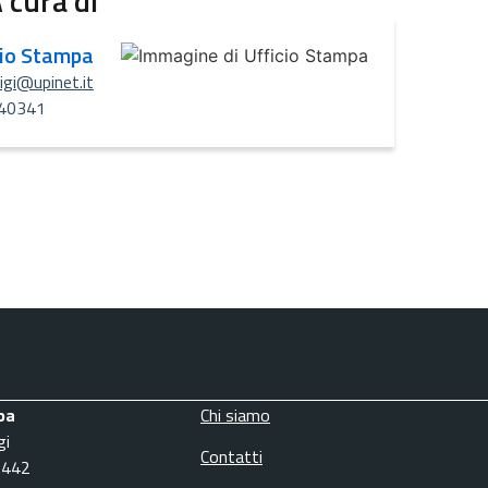
 cura di
cio Stampa
uigi@upinet.it
40341
pa
Chi siamo
gi
Contatti
3442