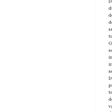
D
d
d
d
s
t
G
s
i
i
s
D
p
t
d
v