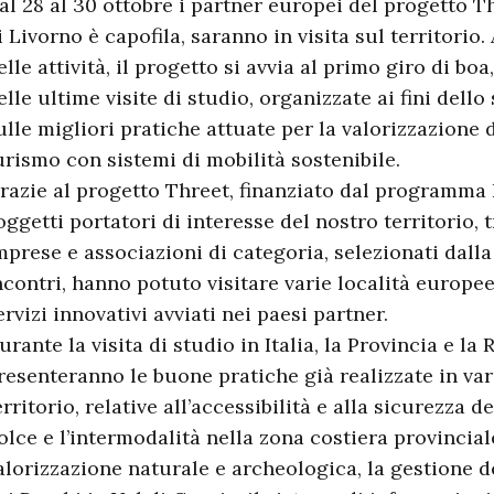
al 28 al 30 ottobre i partner europei del progetto Th
i Livorno è capofila, saranno in visita sul territorio.
elle attività, il progetto si avvia al primo giro di bo
elle ultime visite di studio, organizzate ai fini del
ulle migliori pratiche attuate per la valorizzazione de
urismo con sistemi di mobilità sostenibile.
razie al progetto Threet, finanziato dal programma 
oggetti portatori di interesse del nostro territorio, tr
mprese e associazioni di categoria, selezionati dall
ncontri, hanno potuto visitare varie località europe
ervizi innovativi avviati nei paesi partner.
urante la visita di studio in Italia, la Provincia e l
resenteranno le buone pratiche già realizzate in var
erritorio, relative all’accessibilità e alla sicurezza d
olce e l’intermodalità nella zona costiera provinciale
alorizzazione naturale e archeologica, la gestione d