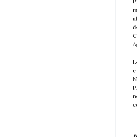
P
m
a
d
C
A
L
e
N
P
n
c