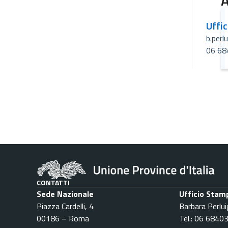
A
Uffi
b.perl
06 68
CONTATTI
Sede Nazionale
Ufficio Stam
Piazza Cardelli, 4
Barbara Perlui
00186 – Roma
Tel.: 06 6840