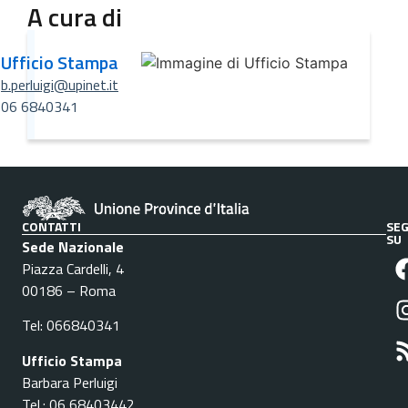
A cura di
Ufficio Stampa
b.perluigi@upinet.it
06 6840341
CONTATTI
SEG
SU
Sede Nazionale
Piazza Cardelli, 4
00186 – Roma
Tel: 066840341
Ufficio Stampa
Barbara Perluigi
Tel.: 06 68403442