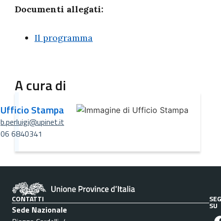
Documenti allegati:
Il programma
A cura di
Ufficio Stampa
b.perluigi@upinet.it
06 6840341
CONTATTI
SEG
SU
Sede Nazionale