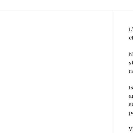
L
c
N
s
r
I
a
s
p
V