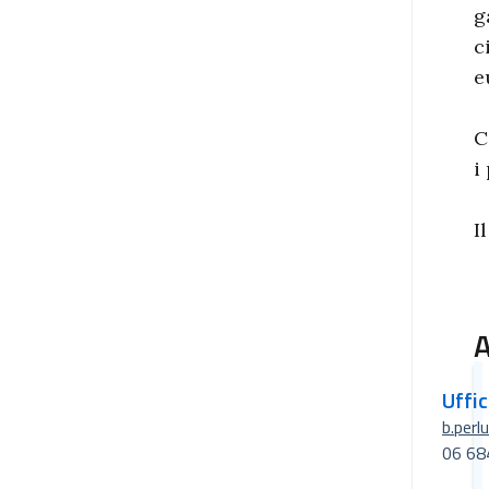
g
c
e
C
i
I
A
Uffi
b.perl
06 68