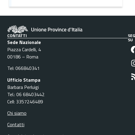
CONTATTI
SEG
SU
Sede Nazionale
Piazza Cardelli, 4
00186 – Roma
Tel: 066840341
Ufficio Stampa
Barbara Perluigi
Tel.: 06 68403442
Cell: 3357246489
Chi siamo
Contatti