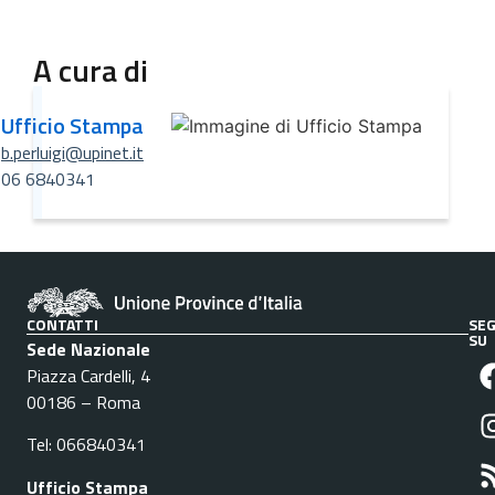
A cura di
Ufficio Stampa
b.perluigi@upinet.it
06 6840341
CONTATTI
SEG
SU
Sede Nazionale
Piazza Cardelli, 4
00186 – Roma
Tel: 066840341
Ufficio Stampa