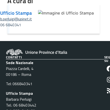
A cura di
Ufficio Stampa
b.perluigi@upinet.it
06 6840341
CONTATTI
SEG
SU
Sede Nazionale
Piazza Cardelli, 4
00186 – Roma
Tel: 066840341
Ufficio Stampa
Barbara Perluigi
Tel.: 06 68403442