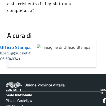
e si arrivi entro la legislatura a
completarlo”.
A cura di
Ufficio Stampa
b.perluigi@upinet.it
06 6840341
CONTATTI
SEG
SU
Sede Nazionale
Piazza Cardelli, 4