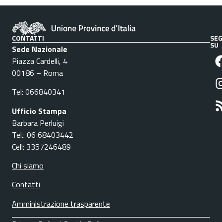
CONTATTI
SEG
SU
Sede Nazionale
Piazza Cardelli, 4
00186 – Roma
Tel: 066840341
Ufficio Stampa
Barbara Perluigi
Tel.: 06 68403442
Cell: 3357246489
Chi siamo
Contatti
Amministrazione trasparente