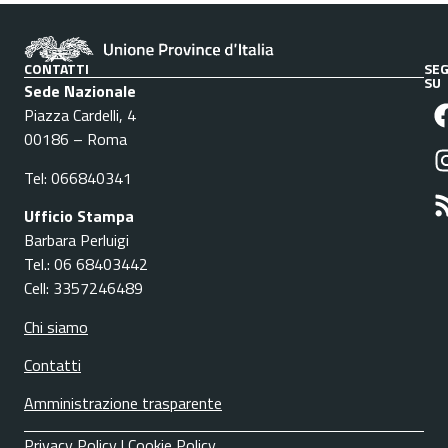
CONTATTI
SEG
SU
Sede Nazionale
Piazza Cardelli, 4
00186 – Roma
Tel: 066840341
Ufficio Stampa
Barbara Perluigi
Tel.: 06 68403442
Cell: 3357246489
Chi siamo
Contatti
Amministrazione trasparente
Privacy Policy
|
Cookie Policy