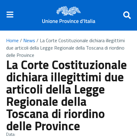
Home
/
News
/
La Corte Costituzionale dichiara illegittimi
due articoli della Legge Regionale della Toscana di riordino
delle Province
La Corte Costituzionale
dichiara illegittimi due
articoli della Legge
Regionale della
Toscana di riordino
delle Province
Data: