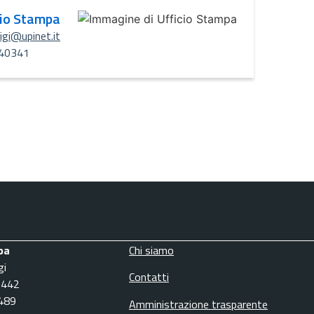
cio Stampa
uigi@upinet.it
40341
pa
Chi siamo
gi
Contatti
3442
6489
Amministrazione trasparente