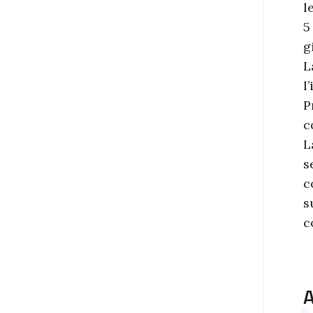
l
5
g
L
l
P
c
L
s
c
s
c
A