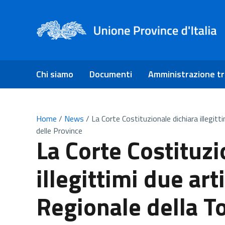
Chi siamo
Documenti
Amministrazione t
Home
/
News
/
La Corte Costituzionale dichiara illegitt
delle Province
La Corte Costituzi
illegittimi due art
Regionale della To