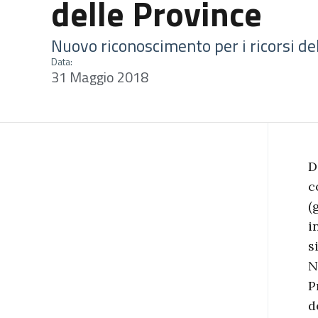
delle Province
Nuovo riconoscimento per i ricorsi de
Data:
31 Maggio 2018
D
c
(
i
s
N
P
d