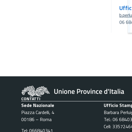
Uffi
b.perl
06 68
CONTATTI
Sede Nazionale
Ufficio Stam
Piazza Cardelli, 4
Barbara Perlui
00186 – Roma
Tel.: 06 6840
Cell: 335724
Tel: 066840341