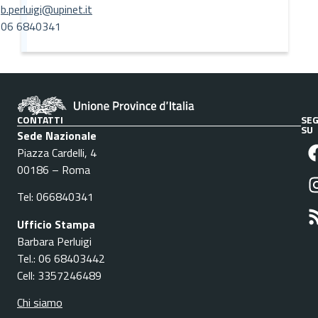
b.perluigi@upinet.it
06 6840341
CONTATTI
SEG
SU
Sede Nazionale
Piazza Cardelli, 4
00186 – Roma
Tel: 066840341
Ufficio Stampa
Barbara Perluigi
Tel.: 06 68403442
Cell: 3357246489
Chi siamo