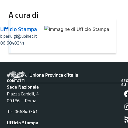
A cura di
Ufficio Stampa
b.perluigi@upinet.it
06 6840341
CONTATTI
SEG
SU
Sede Nazionale
Piazza Cardelli, 4
00186 – Roma
Tel: 066840341
Ufficio Stampa