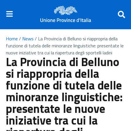
Home
/
News
/
La Provincia di Belluno si riappropria della
funzione di tutela delle minoranze linguistiche: presentate le
nuove iniziative tra cui la riapertura degli sportelli ladini
La Provincia di Belluno
si riappropria della
funzione di tutela delle
minoranze linguistiche:
presentate le nuove
iniziative tra cui la