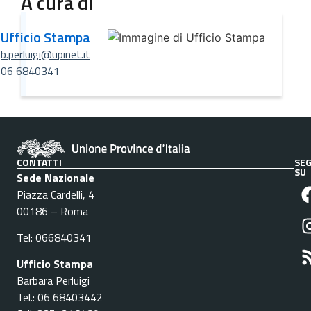
A cura di
Ufficio Stampa
b.perluigi@upinet.it
06 6840341
CONTATTI
SEG
SU
Sede Nazionale
Piazza Cardelli, 4
00186 – Roma
Tel: 066840341
Ufficio Stampa
Barbara Perluigi
Tel.: 06 68403442