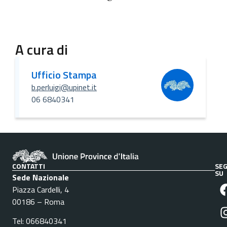
A cura di
Ufficio Stampa
b.perluigi@upinet.it
06 6840341
CONTATTI
SEG
SU
Sede Nazionale
Piazza Cardelli, 4
00186 – Roma
Tel: 066840341