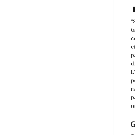
“
t
c
c
p
d
L
p
r
p
n
G