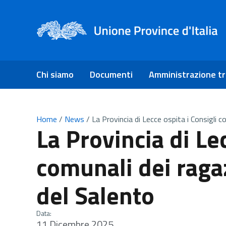
Chi siamo
Documenti
Amministrazione t
Home
/
News
/
La Provincia di Lecce ospita i Consigli c
La Provincia di Le
comunali dei ragaz
del Salento
Data:
11 Dicembre 2025