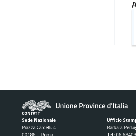
A
CONTATTI
Sede Nazionale
Ufficio Stam
Piazza Cardelli, 4
Barbara Perlui
00186 – Roma
Tel.: 06 6840