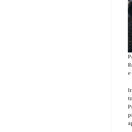
P
R
e
I
t
P
p
a