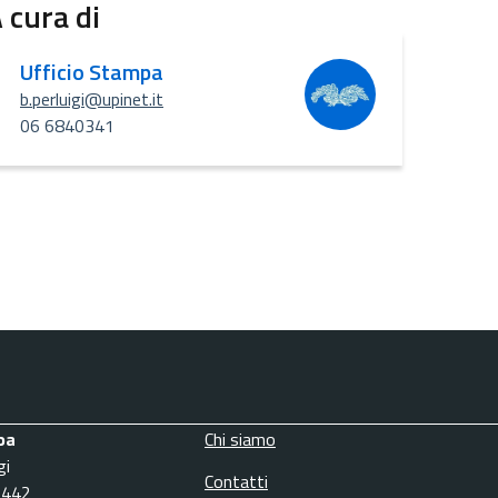
 cura di
Ufficio Stampa
b.perluigi@upinet.it
06 6840341
pa
Chi siamo
gi
Contatti
3442