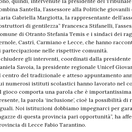
ono, quindi, intervenute la presidente del Tribunale
ombina Santella, l’assessore alla Politiche giovanil
aria Gabriella Margiotta, la rappresentante dell’ass
ostruttori di gentilezza” Francesca Stifanelli, l’asse
omune di Otranto Stefania Temis e i sindaci dei ra
ernole, Castrì, Carmiano e Lecce, che hanno raccont
i partecipazione nelle rispettive comunità.
 chiudere gli interventi, coordinati dalla presidente
aniela Savoia, la presidente regionale Unicef Giovan
l centro del tradizionale e atteso appuntamento ann
ui numerosi istituti scolastici hanno lavorato nel co
Il gioco comporta una parola che è importantissima e
resente, la parola ‘inclusione’, cioè la possibilità di
guali. Noi istituzioni dobbiamo impegnarci per garant
agazze di questa provincia pari opportunità”, ha aff
rovincia di Lecce Fabio Tarantino.