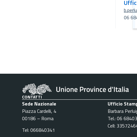
Uffi
b.perl
06 68
CONTATTI
Sede Nazionale
Ufficio Stam
Piazza Cardelli, 4
Barbara Perlui
00186 – Roma
Tel.: 06 6840
Cell: 335724
Tel: 066840341