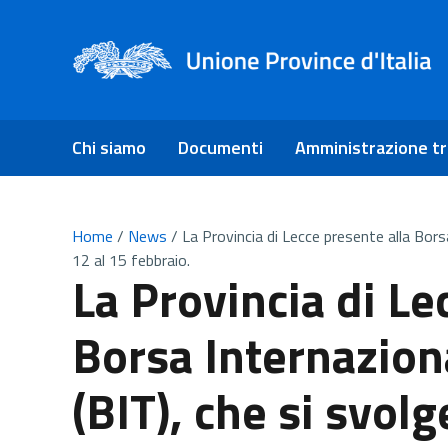
Chi siamo
Documenti
Amministrazione t
Home
/
News
/
La Provincia di Lecce presente alla Bors
12 al 15 febbraio.
La Provincia di Le
Borsa Internazion
(BIT), che si svol