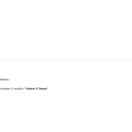
febbraio.
uoveranno il marchio “
Salento d’Amare
“.