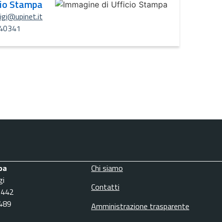
cio Stampa
uigi@upinet.it
40341
pa
Chi siamo
gi
Contatti
3442
6489
Amministrazione trasparente