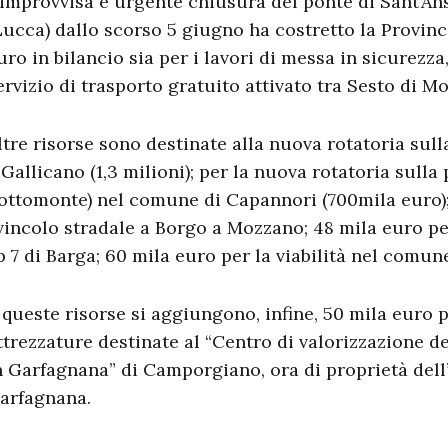
’improvvisa e urgente chiusura del ponte di Sant’A
Lucca) dallo scorso 5 giugno ha costretto la Provinci
uro in bilancio sia per i lavori di messa in sicurezza
ervizio di trasporto gratuito attivato tra Sesto di 
ltre risorse sono destinate alla nuova rotatoria sull
 Gallicano (1,3 milioni); per la nuova rotatoria sulla 
ottomonte) nel comune di Capannori (700mila euro)
vincolo stradale a Borgo a Mozzano; 48 mila euro p
p 7 di Barga; 60 mila euro per la viabilità nel comu
 queste risorse si aggiungono, infine, 50 mila euro p
ttrezzature destinate al “Centro di valorizzazione de
n Garfagnana” di Camporgiano, ora di proprietà del
arfagnana.