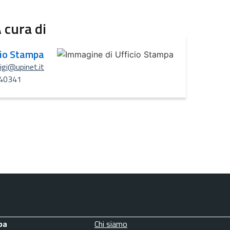
 cura di
cio Stampa
uigi@upinet.it
40341
pa
Chi siamo