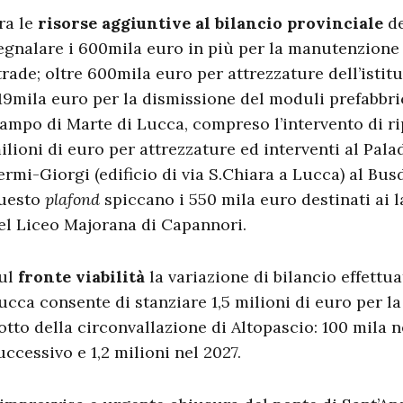
ra le
risorse aggiuntive al bilancio provinciale
de
egnalare i 600mila euro
in più per la manutenzione e
trade; oltre 600mila euro per attrezzature dell’istit
19mila euro per la dismissione del moduli prefabbrica
ampo di Marte di Lucca, compreso l’intervento di ripr
ilioni di euro per attrezzature ed interventi al Paladi
ermi-Giorgi (edificio di via S.Chiara a Lucca) al Bus
uesto
plafond
spiccano i 550 mila euro destinati ai l
el Liceo Majorana di Capannori.
ul
fronte viabilità
la variazione di bilancio effettua
ucca consente di stanziare 1,5 milioni di euro per l
otto della circonvallazione di Altopascio: 100 mila n
uccessivo e 1,2 milioni nel 2027.