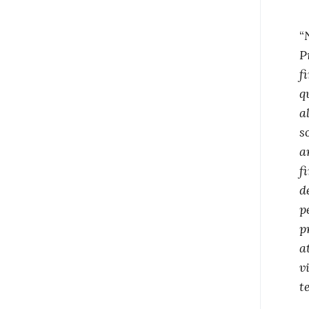
“
P
f
q
a
s
a
f
d
p
p
a
v
t