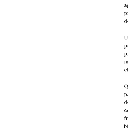
a
p
d
U
p
p
m
c
Q
p
d
c
f
b