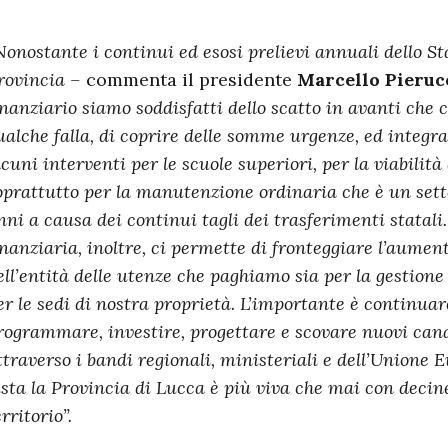
Nonostante i continui ed esosi prelievi annuali dello Sta
rovincia –
commenta il presidente
Marcello Pieruc
inanziario siamo soddisfatti dello scatto in avanti che 
ualche falla, di coprire delle somme urgenze, ed integr
lcuni interventi per le scuole superiori, per la viabilit
oprattutto per la manutenzione ordinaria che è un setto
nni a causa dei continui tagli dei trasferimenti statali
inanziaria, inoltre, ci permette di fronteggiare l’aumen
ell’entità delle utenze che paghiamo sia per la gestione d
er le sedi di nostra proprietà. L’importante è continuar
rogrammare, investire, progettare e scovare nuovi can
ttraverso i bandi regionali, ministeriali e dell’Unione 
ista la Provincia di Lucca è più viva che mai con decine
erritorio”.