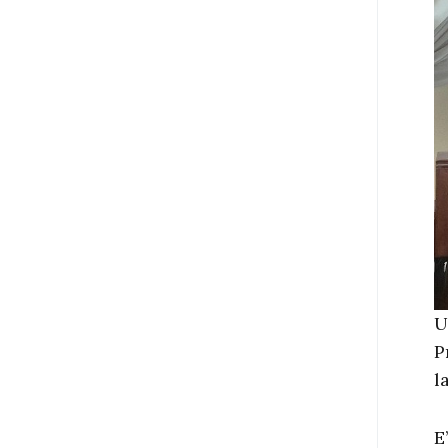
U
P
l
E