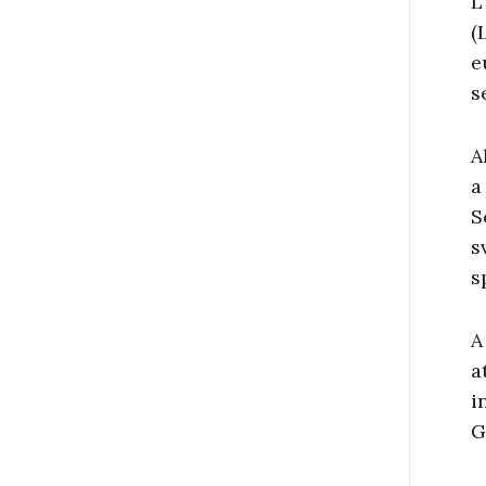
L
(
e
s
A
a
S
s
s
A
a
i
G