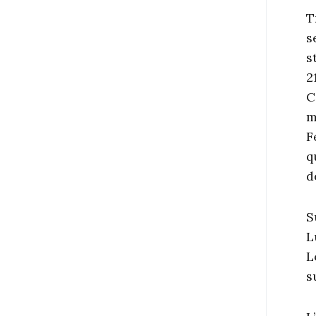
T
s
s
2
C
m
F
q
d
S
L
L
s