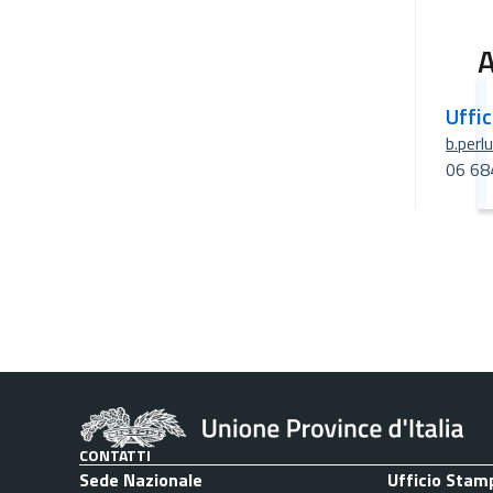
A
Uffi
b.perl
06 68
CONTATTI
Sede Nazionale
Ufficio Stam