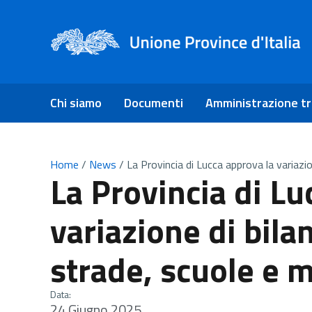
Chi siamo
Documenti
Amministrazione t
Home
/
News
/
La Provincia di Lucca approva la variazi
La Provincia di Lu
variazione di bila
strade, scuole e 
Data:
24 Giugno 2025