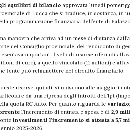
gli equilibri di bilancio
approvata lunedì pomerigg
rovinciale di Lucca che si traduce, in sostanza, in
ella programmazione finanziaria dell’ente di Palazz
na manovra che arriva ad un mese di distanza dall’
arte del Consiglio provinciale, del rendiconto di ge
resentava importanti livelli di risorse riferibili all’
ilioni di euro), a quello vincolato (11 milioni) e all’av
he l’ente può reimmettere nel circuito finanziario.
ueste risorse, quindi, si uniscono alle maggiori entr
articolare da una ripresa degli introiti dell’Ipt (Impo
ella quota RC Auto. Per quanto riguarda le
variazio
orrente
l’incremento di entrata e spesa è di
2,9 mil
ronte
investimenti l’incremento si attesta a 5,7 m
iennio 2025-2026.