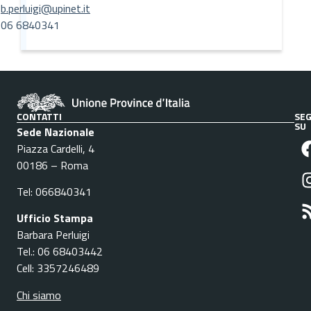
b.perluigi@upinet.it
06 6840341
CONTATTI
SEG
SU
Sede Nazionale
Piazza Cardelli, 4
00186 – Roma
Tel: 066840341
Ufficio Stampa
Barbara Perluigi
Tel.: 06 68403442
Cell: 3357246489
Chi siamo