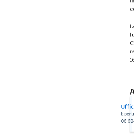
m
c
L
l
C
r
1
A
Uffi
b.perl
06 68