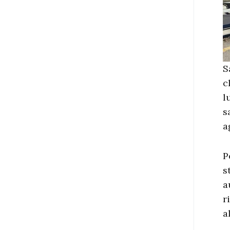
S
c
l
s
a
P
s
a
r
a