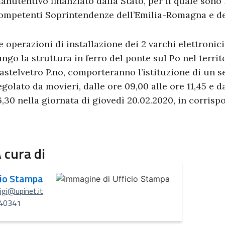
anutentivo finanziato dalla Stato, per il quale sono 
ompetenti Soprintendenze dell’Emilia-Romagna e de
e operazioni di installazione dei 2 varchi elettronic
ungo la struttura in ferro del ponte sul Po nel terri
astelvetro P.no, comporteranno l’istituzione di un 
egolato da movieri, dalle ore 09,00 alle ore 11,45 e da
6,30 nella giornata di giovedì 20.02.2020, in corris
 cura di
cio Stampa
uigi@upinet.it
40341