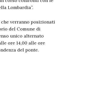
in corso confronti con le
lla Lombardia”.
i che verranno posizionati
torio del Comune di
senso unico alternato
lle ore 14,00 alle ore
pondenza del ponte.