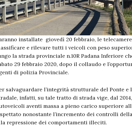
aranno installate giovedì 20 febbraio, le telecamer
lassificare e rilevare tutti i veicoli con peso superio
ungo la strada provinciale n.10R Padana Inferiore c
abato 29 febbraio 2020, dopo il collaudo e l’opport
genti di polizia Provinciale.
er salvaguardare l’integrità strutturale del Ponte e 
tradale, infatti, su tale tratto di strada vige, dal 2014,
utoveicoli aventi massa a pieno carico superiore al
ispettato nonostante l’incremento dei controlli della
lla repressione dei comportamenti illeciti.