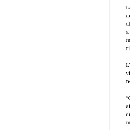
L
a
a
a
m
r
L
v
n
“
s
s
m