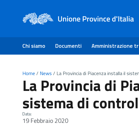
Chi siamo
Documenti
Amministrazione t
Home
/
News
/
La Provincia di Piacenza installa il sistem
La Provincia di Pia
sistema di controll
Data:
19 Febbraio 2020