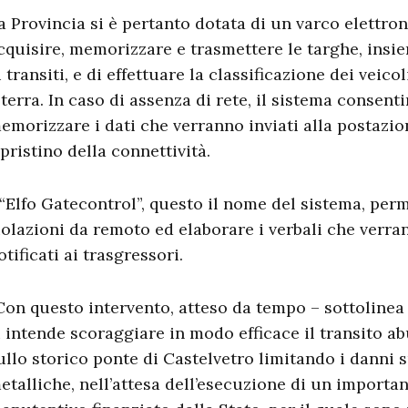
a Provincia si è pertanto dotata di un varco elettro
cquisire, memorizzare e trasmettere le targhe, insi
i transiti, e di effettuare la classificazione dei veicol
 terra. In caso di assenza di rete, il sistema consentir
emorizzare i dati che verranno inviati alla postazio
ipristino della connettività.
’“Elfo Gatecontrol”, questo il nome del sistema, perm
iolazioni da remoto ed elaborare i verbali che ver
otificati ai trasgressori.
Con questo intervento, atteso da tempo – sottolinea
i intende scoraggiare in modo efficace il transito a
ullo storico ponte di Castelvetro limitando i danni s
etalliche, nell’attesa dell’esecuzione di un importa