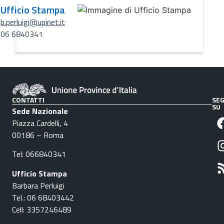
Ufficio Stampa
b.perluigi@upinet.it
06 6840341
CONTATTI
SEG
SU
Sede Nazionale
Piazza Cardelli, 4
00186 – Roma
Tel: 066840341
Ufficio Stampa
Barbara Perluigi
Tel.: 06 68403442
Cell: 3357246489