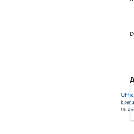
D
A
Uffi
b.perl
06 68