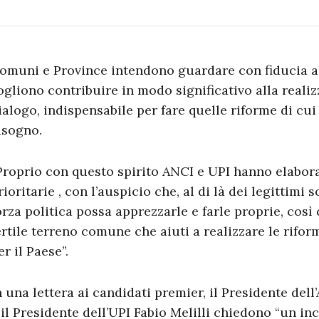
omuni e Province intendono guardare con fiducia al
ogliono contribuire in modo significativo alla realiz
ialogo, indispensabile per fare quelle riforme di cui
isogno.
Proprio con questo spirito ANCI e UPI hanno elabora
rioritarie , con l’auspicio che, al di là dei legittimi
orza politica possa apprezzarle e farle proprie, così
ertile terreno comune che aiuti a realizzare le rifo
er il Paese”.
n una lettera ai candidati premier, il Presidente de
 il Presidente dell’UPI Fabio Melilli chiedono “un in