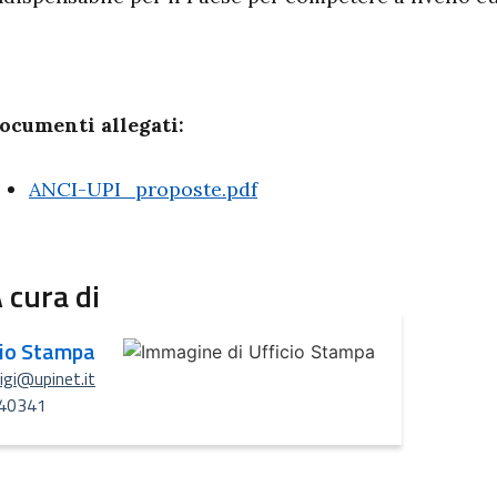
ocumenti allegati:
ANCI-UPI_proposte.pdf
 cura di
cio Stampa
uigi@upinet.it
40341