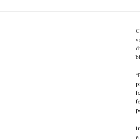
C
v
d
b
“
p
f
f
p
I
e