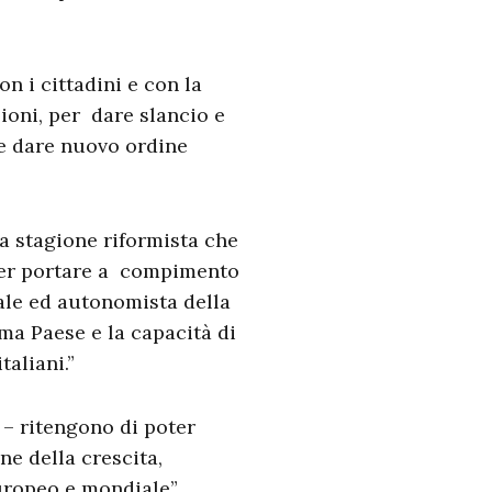
n i cittadini e con la
zioni, per dare slancio e
 e dare nuovo ordine
 stagione riformista che
 per portare a compimento
ale ed autonomista della
ema Paese e la capacità di
taliani.”
– ritengono di poter
e della crescita,
uropeo e mondiale”.