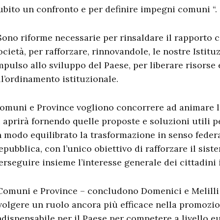
ubito un confronto e per definire impegni comuni “.
Sono riforme necessarie per rinsaldare il rapporto co
ocietà, per rafforzare, rinnovandole, le nostre Istitu
mpulso allo sviluppo del Paese, per liberare risorse
ll’ordinamento istituzionale.
omuni e Province vogliono concorrere ad animare la
i aprirà fornendo quelle proposte e soluzioni utili
n modo equilibrato la trasformazione in senso feder
epubblica, con l’unico obiettivo di rafforzare il sist
erseguire insieme l’interesse generale dei cittadini i
Comuni e Province – concludono Domenici e Melilli 
volgere un ruolo ancora più efficace nella promozion
ndispensabile per il Paese per competere a livello e