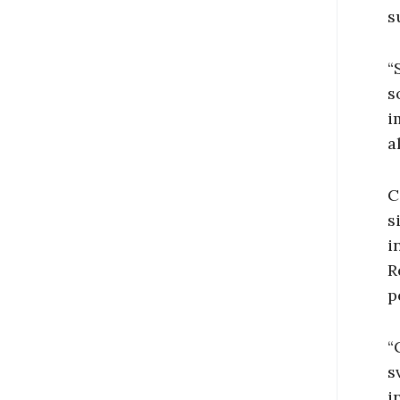
s
“
s
i
a
C
s
i
R
p
“
s
i