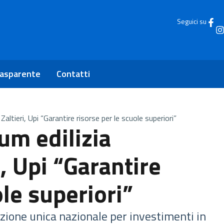
Seguici su
rasparente
Contatti
Zaltieri, Upi “Garantire risorse per le scuole superiori”
um edilizia
i, Upi “Garantire
ole superiori”
ione unica nazionale per investimenti in