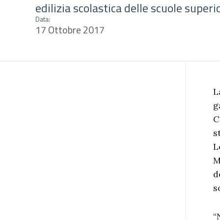
edilizia scolastica delle scuole superi
Data:
17 Ottobre 2017
L
g
C
s
L
M
d
s
“