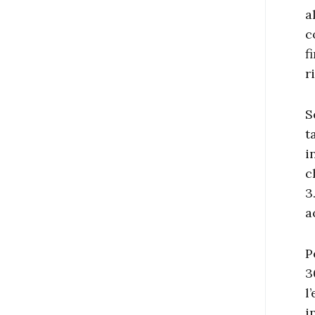
a
c
f
r
S
t
i
c
3
a
P
3
l
i