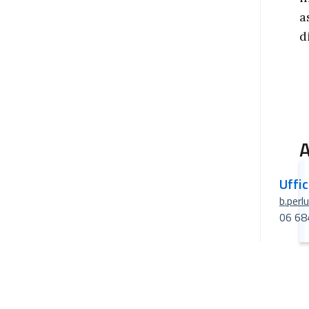
a
d
A
Uffi
b.perl
06 68