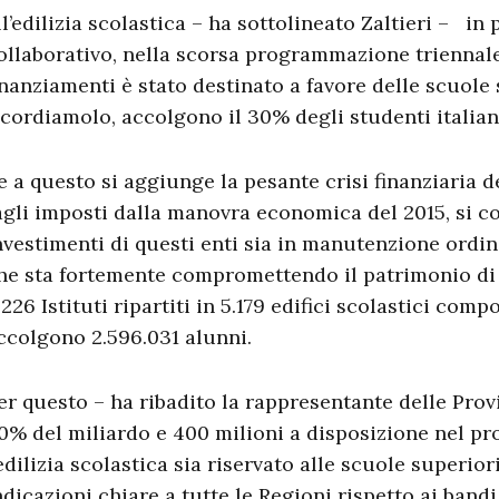
ll’edilizia scolastica – ha sottolineato Zaltieri – in 
ollaborativo, nella scorsa programmazione triennale 
inanziamenti è stato destinato a favore delle scuole 
icordiamolo, accolgono il 30% degli studenti italian
e a questo si aggiunge la pesante crisi finanziaria d
agli imposti dalla manovra economica del 2015, si c
nvestimenti di questi enti sia in manutenzione ordin
he sta fortemente compromettendo il patrimonio di s
.226 Istituti ripartiti in 5.179 edifici scolastici compo
ccolgono 2.596.031 alunni.
er questo – ha ribadito la rappresentante delle Prov
0% del miliardo e 400 milioni a disposizione nel pr
’edilizia scolastica sia riservato alle scuole superi
ndicazioni chiare a tutte le Regioni rispetto ai band