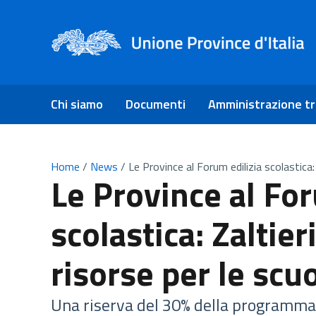
Chi siamo
Documenti
Amministrazione t
Home
/
News
/
Le Province al Forum edilizia scolastica: 
Le Province al For
scolastica: Zaltier
risorse per le scu
Una riserva del 30% della programmaz