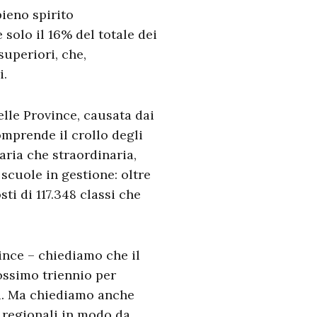
pieno spirito
solo il 16% del totale dei
superiori, che,
i.
elle Province, causata dai
omprende il crollo degli
aria che straordinaria,
cuole in gestione: oltre
sti di 117.348 classi che
ince – chiediamo che il
ossimo triennio per
ori. Ma chiediamo anche
i regionali in modo da