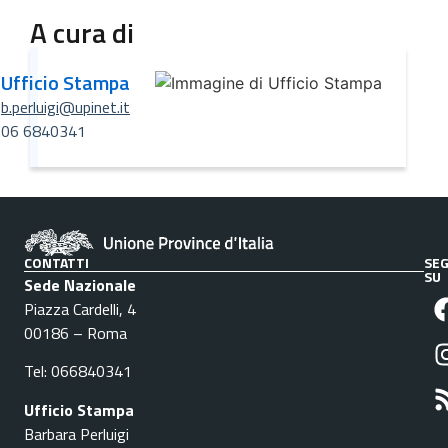
A cura di
Ufficio Stampa
b.perluigi@upinet.it
06 6840341
CONTATTI
SEG
SU
Sede Nazionale
Piazza Cardelli, 4
00186 – Roma
Tel: 066840341
Ufficio Stampa
Barbara Perluigi