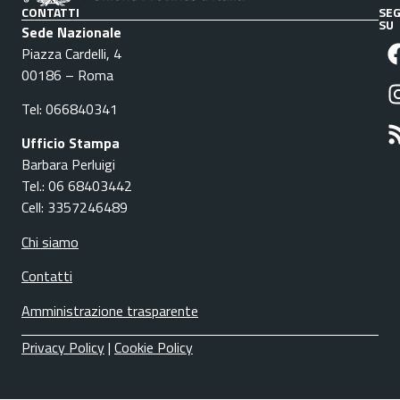
CONTATTI
SEG
SU
Sede Nazionale
Piazza Cardelli, 4
00186 – Roma
Tel: 066840341
Ufficio Stampa
Barbara Perluigi
Tel.: 06 68403442
Cell: 3357246489
Chi siamo
Contatti
Amministrazione trasparente
Privacy Policy
|
Cookie Policy