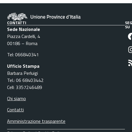
CONTATTI
SEG
SU
Sede Nazionale
Piazza Cardelli, 4
00186 – Roma
Tel: 066840341
Ufficio Stampa
Barbara Perluigi
Tel.: 06 68403442
Cell: 3357246489
Chi siamo
Contatti
Amministrazione trasparente