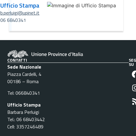
Ufficio Stampa
b.perluigi@upinet.it
06 6840341
CONTATTI
SEG
SU
Sede Nazionale
Piazza Cardelli, 4
00186 – Roma
Tel: 066840341
Ufficio Stampa
Barbara Perluigi
Tel.: 06 68403442
Cell: 3357246489