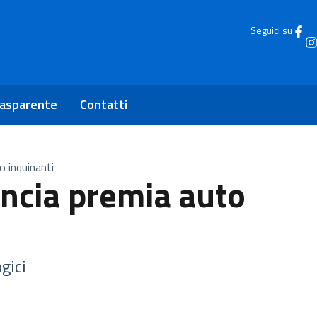
Seguici su
rasparente
Contatti
o inquinanti
incia premia auto
gici