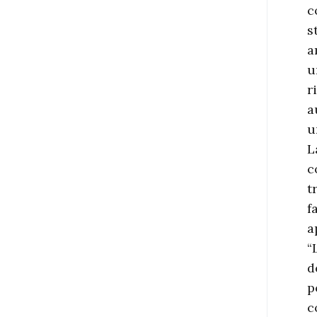
c
s
a
u
r
a
u
L
c
t
f
a
“
d
p
c