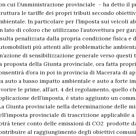
on cui l’Amministrazione provinciale – ha detto il p
truttura le tariffe dei propri tributi secondo obiettiv
mbientale. In particolare per l’Imposta sui veicoli 
n lato di coloro che utilizzano l’autovettura per gar
isulta penalizzata dalla propria condizione fisica e d
utomobilisti più attenti alle problematiche ambient
n’azione di sensibilizzazione generale verso questi t
a proposta della Giunta provinciale, ora fatta propri
onsentirà d’ora in poi in provincia di Macerata di app
ra auto a basso impatto ambientale e auto a forte im
avorire le prime, all’art. 4 del regolamento, quello che
pplicazione dell’imposta, è stato aggiunto un comma 
La Giunta provinciale nella determinazione delle mis
ell’imposta provinciale di trascrizione applicabile a
otrà tener conto delle emissioni di CO2 prodotte dal
ontribuire al raggiungimento degli obiettivi comunit