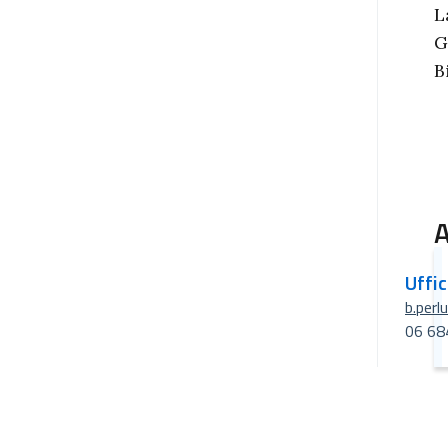
L
G
B
A
Uffi
b.perl
06 68