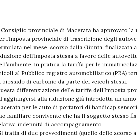
l Consiglio provinciale di Macerata ha approvato la
er l’Imposta provinciale di trascrizione degli autov
ormulata nel mese scorso dalla Giunta, finalizzata 
iduzione dell’imposta stessa a favore delle autovett
ell’ambiente. In pratica la tariffa per le immatricola
eicoli al Pubblico registro automobilistico (PRA) te
i biossido di carbonio da parte dei veicoli stessi.
uesta differenziazione delle tariffe dell’Imposta pro
d aggiungersi alla riduzione già introdotta un anno 
acerata per le auto di portatori di handicap sensori
uo familiare convivente che ha il soggetto stesso fi
elativa indennità di accompagnamento.
Si tratta di due provvedimenti (quello dello scorso 