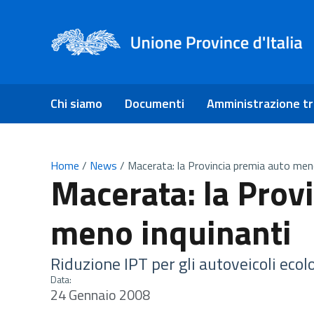
Chi siamo
Documenti
Amministrazione t
Home
/
News
/
Macerata: la Provincia premia auto men
Macerata: la Prov
meno inquinanti
Riduzione IPT per gli autoveicoli ecolo
Data:
24 Gennaio 2008