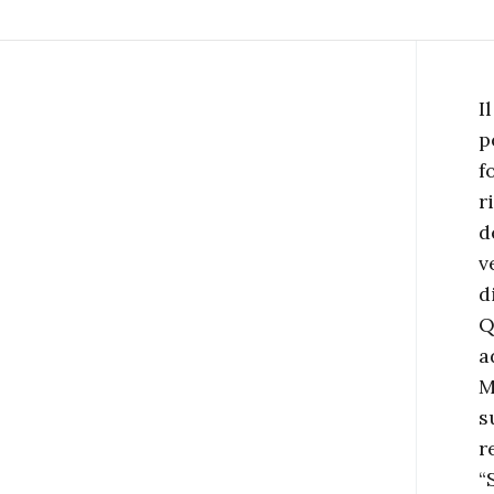
I
p
f
r
d
v
d
Q
a
M
s
r
“