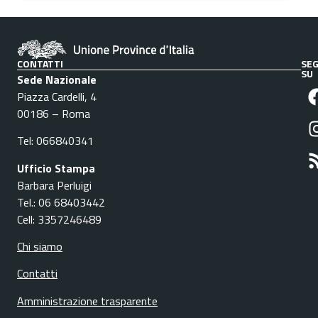
CONTATTI
SEG
SU
Sede Nazionale
Piazza Cardelli, 4
00186 – Roma
Tel: 066840341
Ufficio Stampa
Barbara Perluigi
Tel.: 06 68403442
Cell: 3357246489
Chi siamo
Contatti
Amministrazione trasparente