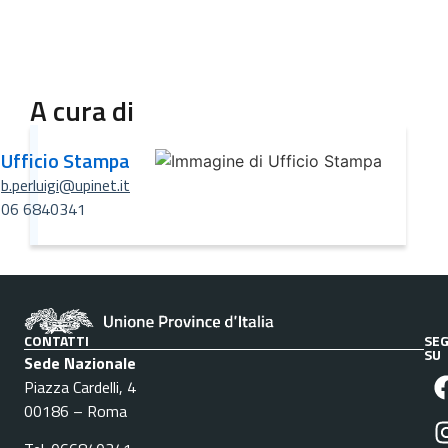
A cura di
Ufficio Stampa
b.perluigi@upinet.it
06 6840341
CONTATTI
SEG
SU
Sede Nazionale
Piazza Cardelli, 4
00186 – Roma